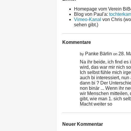
Homepage vom Verein BiBe
Blog von Paul'a:
tochterkam
Vimeo-Kanal
von Chris (wo
sehen gibt.)
Kommentare
Panke Bärlin
28. M
by
on
Na ihr beide, ich find es
wird, das war mir nich so
Ich selbst fühle mich irg
auch bi interessiert, nu
dann bi ? Der Unterschie
non binär ... Wenn ihr ne
wir Menschen mitteilen, 
gibt, wie man 1. sich se
Macht weiter so
Neuer Kommentar