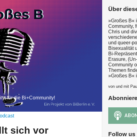
Über dies
»Großes B« i
Community, f
Chris und di
verschiedene 
und queer-po
Bisexualität
Bi-Repräsenta
Erasure, (Un-
Community od
Themen finde
»Großes B« is
von und mit Paul
Abonnier
y, für die Bi+Community!
odcast
lt sich vor
Follow us