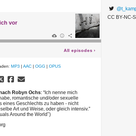
@t_kamp
CC BY-NC-S
ich vor
All episodes
›
laden:
MP3
|
AAC
|
OGG
|
OPUS
ät nach Robyn Ochs
: “Ich nenne mich
l habe, romantische und/oder sexuelle
 eines Geschlechts zu haben - nicht
selbe Art und Weise, oder gleich intensiv.”
xuals Around the World")
org