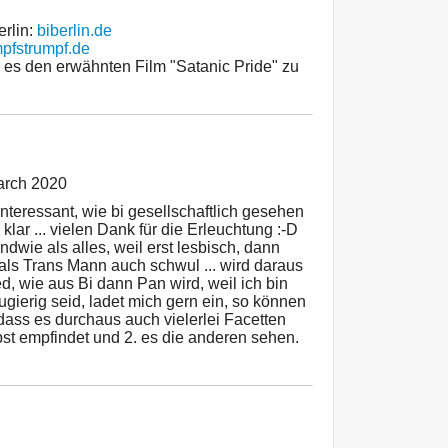
rlin:
biberlin.de
pfstrumpf.de
 es den erwähnten Film "Satanic Pride" zu
arch 2020
 interessant, wie bi gesellschaftlich gesehen
 klar ... vielen Dank für die Erleuchtung :-D
endwie als alles, weil erst lesbisch, dann
n als Trans Mann auch schwul ... wird daraus
d, wie aus Bi dann Pan wird, weil ich bin
ugierig seid, ladet mich gern ein, so können
dass es durchaus auch vielerlei Facetten
lbst empfindet und 2. es die anderen sehen.