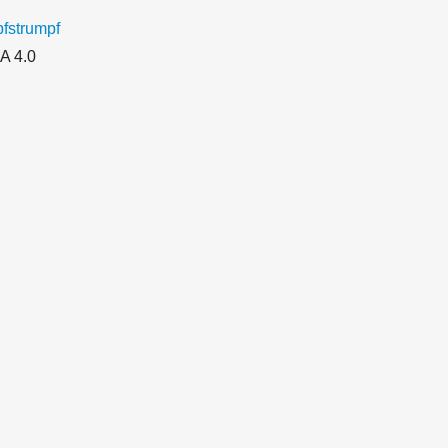
fstrumpf
A 4.0