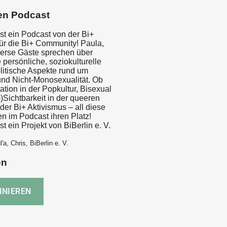
en Podcast
st ein Podcast von der Bi+
ür die Bi+ Community! Paula,
verse Gäste sprechen über
persönliche, soziokulturelle
litische Aspekte rund um
 und Nicht-Monosexualität. Ob
tion in der Popkultur, Bisexual
)Sichtbarkeit in der queeren
er Bi+ Aktivismus – all diese
n im Podcast ihren Platz!
t ein Projekt von BiBerlin e. V.
'a, Chris, BiBerlin e. V.
en